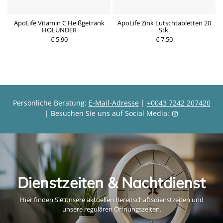
ApoLife Vitamin C Heißgetränk
ApoLife Zink Lutschtabletten 20
A
HOLUNDER
Stk.
P
P
€ 5,90
r
€ 7,50
r
e
e
i
i
s
s
Persönliche Beratung:
E-Mail-Adresse
|
+0043 7242 207420
| Besuchen Sie uns auf Social Media:
Dienstzeiten & Nachtdienst
Hier finden Sie unsere aktuellen Bereitschaftsdienstzeiten und
unsere regulären Öffnungszeiten.