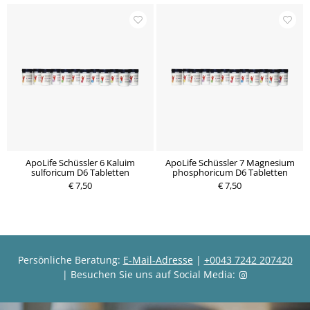
ApoLife Schüssler 6 Kaluim
ApoLife Schüssler 7 Magnesium
sulforicum D6 Tabletten
phosphoricum D6 Tabletten
€ 7,50
€ 7,50
Persönliche Beratung:
E-Mail-Adresse
|
+0043 7242 207420
| Besuchen Sie uns auf Social Media: