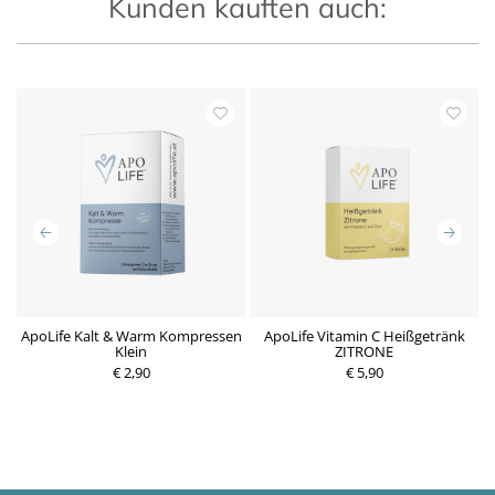
Kunden kauften auch:
se
ApoLife Kalt & Warm Kompressen
ApoLife Vitamin C Heißgetränk
Klein
ZITRONE
€ 2,90
€ 5,90