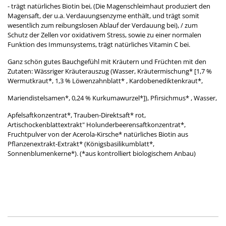
- trägt natürliches Biotin bei, (Die Magenschleimhaut produziert den
Magensaft, der u.a. Verdauungsenzyme enthält, und trägt somit
wesentlich zum reibungslosen Ablauf der Verdauung bei), / zum
Schutz der Zellen vor oxidativem Stress, sowie zu einer normalen
Funktion des Immunsystems, trägt natürliches Vitamin C bei.
Ganz schön gutes Bauchgefühl mit Kräutern und Früchten mit den
Zutaten: Wässriger Kräuterauszug (Wasser, Kräutermischung* [1,7 %
Wermutkraut*, 1,3 % Löwenzahnblatt* , Kardobenediktenkraut*,
Mariendistelsamen*, 0,24 % Kurkumawurzel*]), Pfirsichmus* , Wasser,
Apfelsaftkonzentrat*, Trauben-Direktsaft* rot,
Artischockenblattextrakt" Holunderbeerensaftkonzentrat*,
Fruchtpulver von der Acerola-Kirsche* natürliches Biotin aus
Pflanzenextrakt-Extrakt* (Königsbasilikumblatt*,
Sonnenblumenkerne*). (*aus kontrolliert biologischem Anbau)