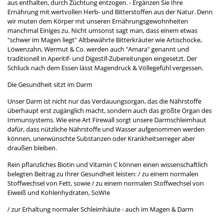
aus enthalten, durch Züchtung entzogen. - Ergänzen Sie Ihre
Ernährung mit wertvollen Herb- und Bitterstoffen aus der Natur. Denn
wir muten dem Körper mit unseren Ernährungsgewohnheiten
manchmal Einiges zu. Nicht umsonst sagt man, dass einem etwas
"schwer im Magen liegt" Altbewährte Bitterkräuter wie Artischocke,
Löwenzahn, Wermut & Co. werden auch "Amara" genannt und
traditionell in Aperitif- und Digestif-Zubereitungen eingesetzt. Der
Schluck nach dem Essen lässt Magendruck & Völlegefühl vergessen.
Die Gesundheit sitzt im Darm
Unser Darm ist nicht nur das Verdauungsorgan, das die Nährstoffe
überhaupt erst zugänglich macht, sondern auch das größte Organ des
Immunsystems. Wie eine Art Firewall sorgt unsere Darmschleimhaut
dafür, dass nützliche Nährstoffe und Wasser aufgenommen werden
können, unerwünschte Substanzen oder Krankheitserreger aber
draußen bleiben.
Rein pflanzliches Biotin und Vitamin C können einen wissenschaftlich
belegten Beitrag zu Ihrer Gesundheit leisten: / zu einem normalen
Stoffwechsel von Fett, sowie / zu einem normalen Stoffwechsel von
Eiweiß und Kohlenhydraten, SoWIe
/ zur Erhaltung normaler Schleimhäute - auch im Magen & Darm