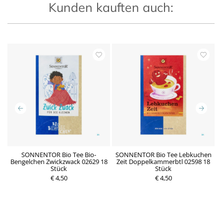
Kunden kauften auch:
e
SONNENTOR Bio Tee Bio-
SONNENTOR Bio Tee Lebkuchen
Bengelchen Zwickzwack 02629 18
Zeit Doppelkammerbtl 02598 18
B
P
Stück
Stück
r
€ 4,50
e
€ 4,50
P
i
r
s
e
i
s