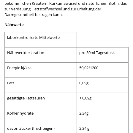
bekömmlichen Kräutern, Kurkumawurzel und natürlichem Biotin, das
zur Verdauung, Fettstoffwechsel und zur Erhaltung der
Darmgesundheit beitragen kann.
Nährwerte
laborkontrollierte Mittelwerte
Nährwertdeklaration
pro 30ml Tagesdosis
Energie kJ/kcal
50,02/1200
Fett
0,09g
gesättigte Fettsäuren
< 0,09g
Kohlenhydrate
2,34g
davon Zucker (fruchteigen)
2,34 g