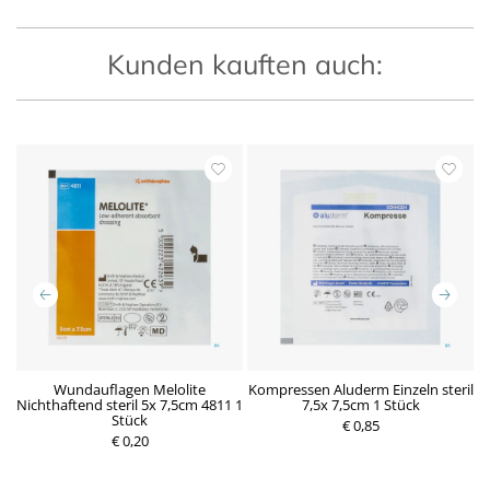
Kunden kauften auch:
m
Wundauflagen Melolite
Kompressen Aluderm Einzeln steril
K
Nichthaftend steril 5x 7,5cm 4811 1
7,5x 7,5cm 1 Stück
Stück
P
€ 0,85
P
€ 0,20
r
r
e
e
i
i
s
s