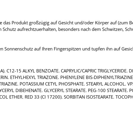
ie das Produkt großzügig auf Gesicht und/oder Körper auf (zum Be
en Schutz aufrechtzuerhalten, besonders nach dem Schwitzen, 
en Sonnenschutz auf Ihren Fingerspitzen und tupfen ihn auf Gesi
). C12-15 ALKYL BENZOATE. CAPRYLIC/CAPRIC TRIGLYCERIDE. 
N. ETHYLHEXYL TRIAZONE. PHENYLENE BIS-DIPHENYLTRIAZINE. 
AZINE. POTASSIUM CETYL PHOSPHATE. STEARYL ALCOHOL. VP
YCERYL DIBEHENATE. GLYCERYL STEARATE. PEG-100 STEARATE. 
COL ETHER. RED 33 (CI 17200). SORBITAN ISOSTEARATE. TOCO