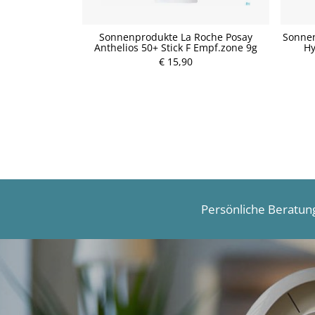
il Sun Daylong
Sonnenprodukte La Roche Posay
Sonnen
Sfp50+ 50ml
Anthelios 50+ Stick F Empf.zone 9g
Hy
€ 15,90
P
r
e
i
s
Persönliche Beratun