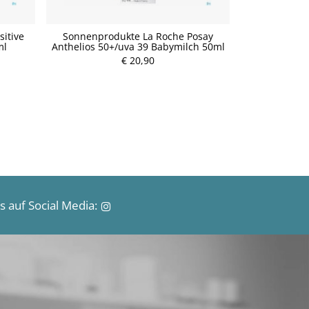
itive
Sonnenprodukte La Roche Posay
Avène Suns
ml
Anthelios 50+/uva 39 Babymilch 50ml
€ 20,90
P
r
e
i
s
 auf Social Media: