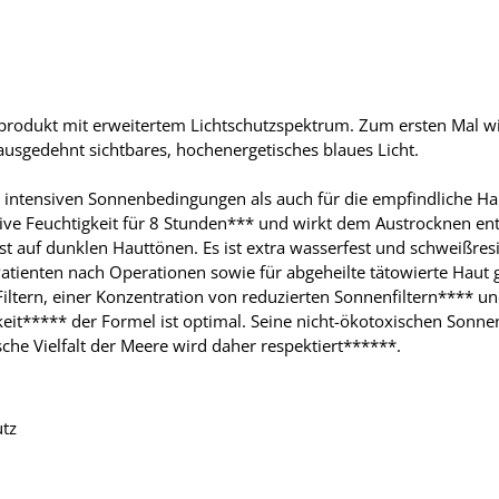
zprodukt mit erweitertem Lichtschutzspektrum. Zum ersten Mal w
ausgedehnt sichtbares, hochenergetisches blaues Licht.
intensiven Sonnenbedingungen als auch für die empfindliche Haut*
ive Feuchtigkeit für 8 Stunden*** und wirkt dem Austrocknen entg
st auf dunklen Hauttönen. Es ist extra wasserfest und schweißresi
tienten nach Operationen sowie für abgeheilte tätowierte Haut g
Filtern, einer Konzentration von reduzierten Sonnenfiltern**** un
it***** der Formel ist optimal. Seine nicht-ökotoxischen Sonnenf
he Vielfalt der Meere wird daher respektiert******.
utz