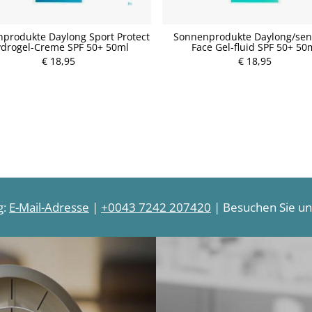
produkte Daylong Sport Protect
Sonnenprodukte Daylong/sens
drogel-Creme SPF 50+ 50ml
Face Gel-fluid SPF 50+ 50
€ 18,95
€ 18,95
P
P
r
r
e
e
i
i
s
s
g:
E-Mail-Adresse
|
+0043 7242 207420
| Besuchen Sie uns