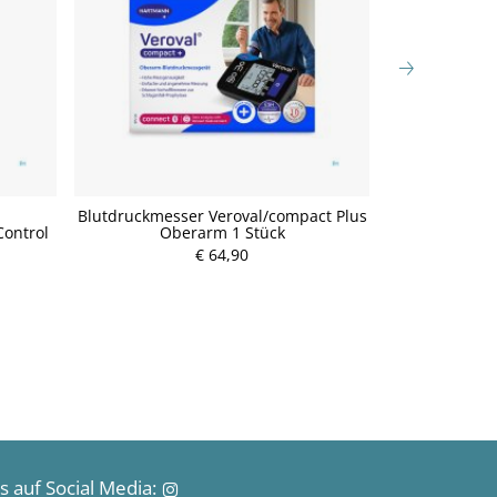
Blutdruckmesser Veroval/compact Plus
Blutdruckmes
Control
Oberarm 1 Stück
Duo Control
€ 64,90
 auf Social Media: