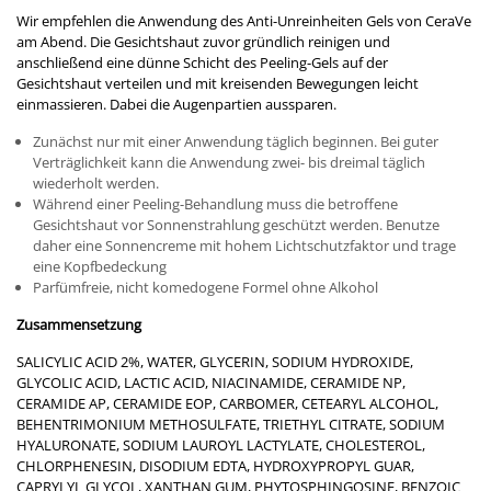
Wir empfehlen die Anwendung des Anti-Unreinheiten Gels von CeraVe
am Abend. Die Gesichtshaut zuvor gründlich reinigen und
anschließend eine dünne Schicht des Peeling-Gels auf der
Gesichtshaut verteilen und mit kreisenden Bewegungen leicht
einmassieren. Dabei die Augenpartien aussparen.
Zunächst nur mit einer Anwendung täglich beginnen. Bei guter
Verträglichkeit kann die Anwendung zwei- bis dreimal täglich
wiederholt werden.
Während einer Peeling-Behandlung muss die betroffene
Gesichtshaut vor Sonnenstrahlung geschützt werden. Benutze
daher eine Sonnencreme mit hohem Lichtschutzfaktor und trage
eine Kopfbedeckung
Parfümfreie, nicht komedogene Formel ohne Alkohol
Zusammensetzung
SALICYLIC ACID 2%, WATER, GLYCERIN, SODIUM HYDROXIDE,
GLYCOLIC ACID, LACTIC ACID, NIACINAMIDE, CERAMIDE NP,
CERAMIDE AP, CERAMIDE EOP, CARBOMER, CETEARYL ALCOHOL,
BEHENTRIMONIUM METHOSULFATE, TRIETHYL CITRATE, SODIUM
HYALURONATE, SODIUM LAUROYL LACTYLATE, CHOLESTEROL,
CHLORPHENESIN, DISODIUM EDTA, HYDROXYPROPYL GUAR,
CAPRYLYL GLYCOL, XANTHAN GUM, PHYTOSPHINGOSINE, BENZOIC