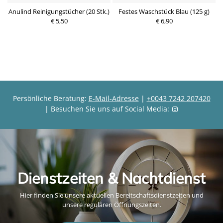
l
Anulind Reinigungstücher (20 Stk.)
Festes Waschstück Blau (125 g)
€ 5,50
P
€ 6,90
P
r
r
e
e
i
i
s
s
Persönliche Beratung:
E-Mail-Adresse
|
+0043 7242 207420
| Besuchen Sie uns auf Social Media:
Dienstzeiten & Nachtdienst
Hier finden Sie unsere aktuellen Bereitschaftsdienstzeiten und
unsere regulären Öffnungszeiten.