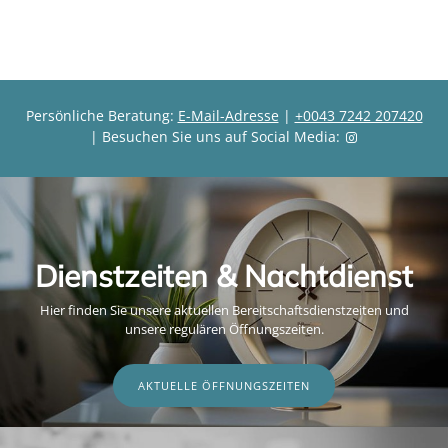
e
i
i
s
s
Persönliche Beratung:
E-Mail-Adresse
|
+0043 7242 207420
| Besuchen Sie uns auf Social Media:
Dienstzeiten & Nachtdienst
Hier finden Sie unsere aktuellen Bereitschaftsdienstzeiten und
unsere regulären Öffnungszeiten.
AKTUELLE ÖFFNUNGSZEITEN