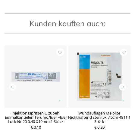
Kunden kauften auch:
n
Injektionsspritzen U.zubeh.
Wundauflagen Melolite
Einmalkanuelen Terumo/luer +luer
Nichthaftend steril 5x 7,5cm 4811 1
Lock Nr 20 0,40 X19mm 1 Stück
Stück
P
€ 0,10
P
€ 0,20
r
r
e