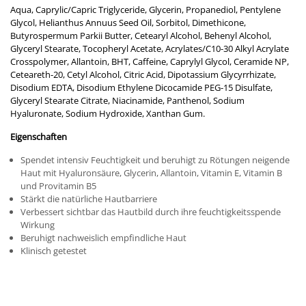
Aqua, Caprylic/Capric Triglyceride, Glycerin, Propanediol, Pentylene
Glycol, Helianthus Annuus Seed Oil, Sorbitol, Dimethicone,
Butyrospermum Parkii Butter, Cetearyl Alcohol, Behenyl Alcohol,
Glyceryl Stearate, Tocopheryl Acetate, Acrylates/C10-30 Alkyl Acrylate
Crosspolymer, Allantoin, BHT, Caffeine, Caprylyl Glycol, Ceramide NP,
Ceteareth-20, Cetyl Alcohol, Citric Acid, Dipotassium Glycyrrhizate,
Disodium EDTA, Disodium Ethylene Dicocamide PEG-15 Disulfate,
Glyceryl Stearate Citrate, Niacinamide, Panthenol, Sodium
Hyaluronate, Sodium Hydroxide, Xanthan Gum.
Eigenschaften
Spendet intensiv Feuchtigkeit und beruhigt zu Rötungen neigende
Haut mit Hyaluronsäure, Glycerin, Allantoin, Vitamin E, Vitamin B
und Provitamin B5
Stärkt die natürliche Hautbarriere
Verbessert sichtbar das Hautbild durch ihre feuchtigkeitsspende
Wirkung
Beruhigt nachweislich empfindliche Haut
Klinisch getestet