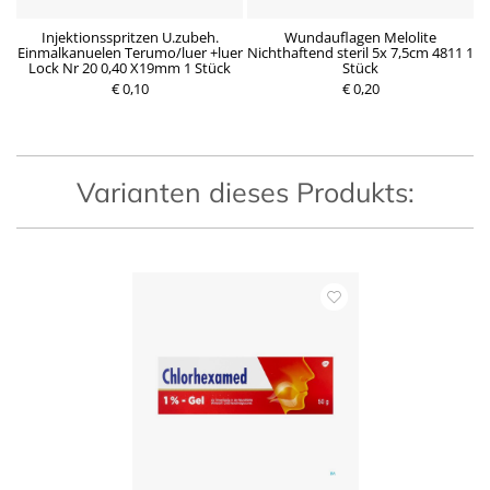
n
Injektionsspritzen U.zubeh.
Wundauflagen Melolite
Einmalkanuelen Terumo/luer +luer
Nichthaftend steril 5x 7,5cm 4811 1
Lock Nr 20 0,40 X19mm 1 Stück
Stück
P
€ 0,10
P
€ 0,20
r
r
e
e
i
i
s
s
Varianten dieses Produkts: