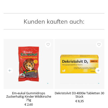
Kunden kauften auch:
ür
Em-eukal Gummidrops
Dekristolvit D3 4000ie Tabletten 30
D
ft
Zuckerhaltig Kinder Wildkirsche
Stück
75g
P
€ 8,35
P
€ 2,60
r
r
e
e