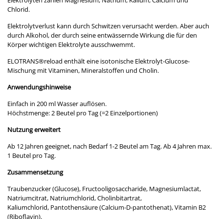
Elektrolyten zählen Magnesium, Natrium, Kalium, Calcium und
Chlorid.
Elektrolytverlust kann durch Schwitzen verursacht werden. Aber auch
durch Alkohol, der durch seine entwässernde Wirkung die für den
Körper wichtigen Elektrolyte ausschwemmt.
ELOTRANS
®
reload enthält eine isotonische Elektrolyt-Glucose-
Mischung mit Vitaminen, Mineralstoffen und Cholin.
Anwendungshinweise
Einfach in 200 ml Wasser auflösen.
Höchstmenge: 2 Beutel pro Tag (=2 Einzelportionen)
Nutzung erweitert
Ab 12 Jahren geeignet, nach Bedarf 1-2 Beutel am Tag. Ab 4 Jahren max.
1 Beutel pro Tag.
Zusammensetzung
Traubenzucker (Glucose), Fructooligosaccharide, Magnesiumlactat,
Natriumcitrat, Natriumchlorid, Cholinbitartrat,
Kaliumchlorid, Pantothensäure (Calcium-D-pantothenat), Vitamin B2
(Riboflavin).