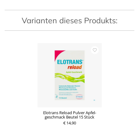
i
i
s
s
Varianten dieses Produkts:
Elotrans Reload Pulver Apfel-
geschmack Beutel 15 Stück
€ 14,90