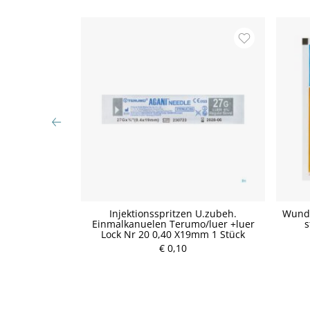
i-strip Weiss
Injektionsspritzen U.zubeh.
Wunda
10 Stück
Einmalkanuelen Terumo/luer +luer
s
Lock Nr 20 0,40 X19mm 1 Stück
P
€ 0,10
r
e
i
s