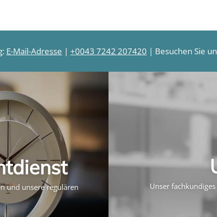
g:
E-Mail-Adresse
|
+0043 7242 207420
| Besuchen Sie uns
htdienst
Unser fachkundiges 
ten und unsere regulären