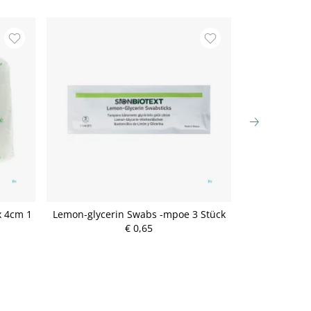
x 4cm 1
Lemon-glycerin Swabs -mpoe 3 Stück
Mullbinden Mo
€ 0,65
P
r
e
i
s