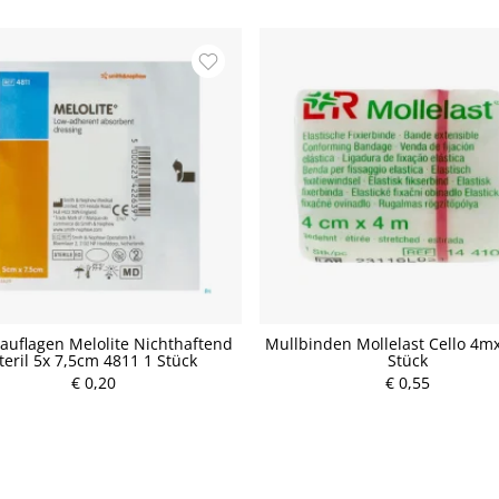
uflagen Melolite Nichthaftend
Mullbinden Mollelast Cello 4m
teril 5x 7,5cm 4811 1 Stück
Stück
€ 0,20
P
€ 0,55
P
r
r
e
e
i
i
s
s