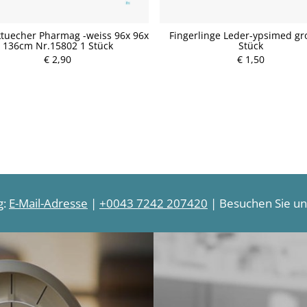
ktuecher Pharmag -weiss 96x 96x
Fingerlinge Leder-ypsimed gr
136cm Nr.15802 1 Stück
Stück
€ 2,90
P
€ 1,50
P
r
r
e
e
i
i
s
s
g:
E-Mail-Adresse
|
+0043 7242 207420
| Besuchen Sie uns