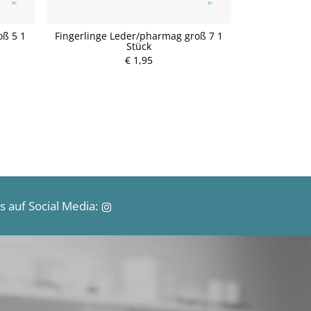
oß 5 1
Fingerlinge Leder/pharmag groß 7 1
Dreiecktuech
Stück
W
P
€ 1,95
r
e
i
s
 auf Social Media: