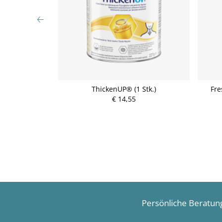
l Erdbeere 4
ThickenUP® (1 Stk.)
Fre
€ 14,55
P
r
e
i
s
Persönliche Beratun