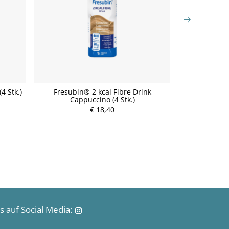
4 Stk.)
Fresubin® 2 kcal Fibre Drink
Fresubin®
Cappuccino (4 Stk.)
Scho
P
€ 18,40
r
e
i
s
 auf Social Media: