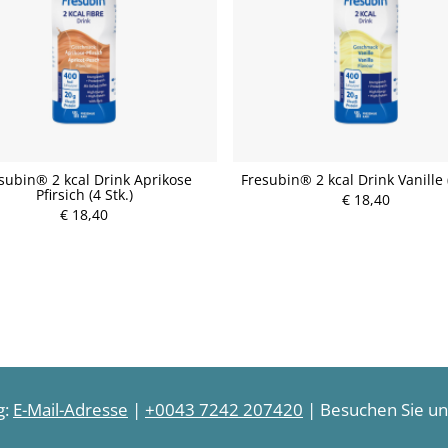
subin® 2 kcal Drink Aprikose
Fresubin® 2 kcal Drink Vanille (
Pfirsich (4 Stk.)
P
€ 18,40
P
€ 18,40
r
r
e
e
i
i
s
s
g:
E-Mail-Adresse
|
+0043 7242 207420
| Besuchen Sie uns