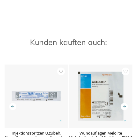
Kunden kauften auch:
n
Injektionsspritzen U.zubeh.
Wundauflagen Melolite