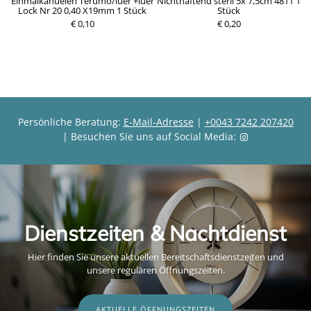
Einmalkanuelen Terumo/luer +luer
Nichthaftend steril 5x 7,5cm 4811 1
Lock Nr 20 0,40 X19mm 1 Stück
Stück
P
€ 0,10
P
€ 0,20
r
r
e
e
i
i
s
s
Persönliche Beratung:
E-Mail-Adresse
|
+0043 7242 207420
| Besuchen Sie uns auf Social Media:
Dienstzeiten & Nachtdienst
Hier finden Sie unsere aktuellen Bereitschaftsdienstzeiten und
unsere regulären Öffnungszeiten.
AKTUELLE ÖFFNUNGSZEITEN