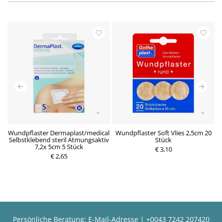
Wundpflaster Dermaplast/medical
Wundpflaster Soft Vlies 2,5cm 20
Selbstklebend steril Atmungsaktiv
Stück
7,2x 5cm 5 Stück
P
€ 3,10
P
€ 2,65
r
r
e
e
i
i
s
s
Persönliche Beratung:
E-Mail-Adresse
|
+0043 7242 207420