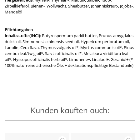
Hergestellt aus:
Myrten-, Thymian-, Niaouli-, Salbei-, Ysop-,
Zirbelkieferöl, Bienen-, Wollwachs, Sheabutter, Johanniskraut-, Jojoba-,
Mandelöl
Pflichtangaben
Inhaltsstoffe (INCI):
Butyrospermum parkii butter, Prunus amygdalus
dulcis oil, Simmondsia chinensis seed oil, Hypericum perforatum oil,
Lanolin, Cera flava, Thymus vulgaris oil*, Myrtus communis oil*, Pinus
cembra leaf/twig oil*, Salvia officinalis oil*, Melaleuca viridiflora leaf
oil*, Hyssopus officinalis herb oil*, Limonene+, Linalool+, Geraniol+ (*
100% naturreine ätherische Öle, + deklarationspflichtige Bestandteile)
Kunden kauften auch: