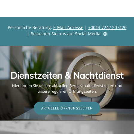
s
i
s
Persönliche Beratung:
E-Mail-Adresse
|
+0043 7242 207420
| Besuchen Sie uns auf Social Media:
Dienstzeiten & Nachtdienst
Hier finden Sie unsere aktuellen Bereitschaftsdienstzeiten und
unsere regulären Öffnungszeiten.
AKTUELLE ÖFFNUNGSZEITEN