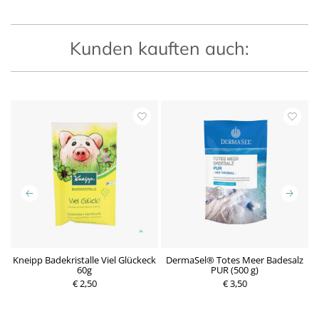
Kunden kauften auch:
Kneipp Badekristalle Viel Glückeck
DermaSel® Totes Meer Badesalz
60g
PUR (500 g)
€ 2,50
P
€ 3,50
r
P
e
r
i
e