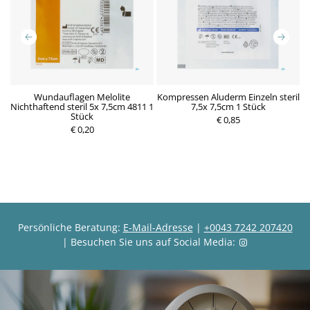
m
Wundauflagen Melolite
Kompressen Aluderm Einzeln steril
K
Nichthaftend steril 5x 7,5cm 4811 1
7,5x 7,5cm 1 Stück
Stück
P
€ 0,85
P
€ 0,20
r
r
e
e
i
i
s
s
Persönliche Beratung:
E-Mail-Adresse
|
+0043 7242 207420
| Besuchen Sie uns auf Social Media: