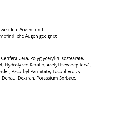
anwenden. Augen- und
empfindliche Augen geeignet.
erifera Cera, Polyglyceryl-4 Isostearate,
l, Hydrolyzed Keratin, Acetyl Hexapeptide-1,
wder, Ascorbyl Palmitate, Tocopherol, y
ol Denat., Dextran, Potassium Sorbate,