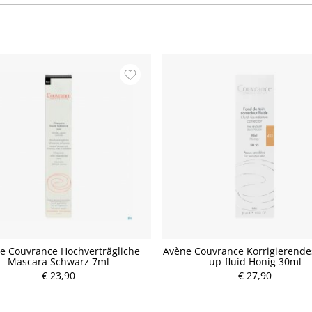
e Couvrance Hochverträgliche
Avène Couvrance Korrigierende
Mascara Schwarz 7ml
up-fluid Honig 30ml
P
P
€ 23,90
r
€ 27,90
r
e
e
i
i
s
s