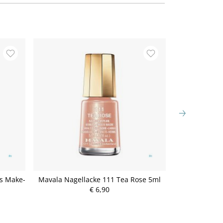
s Make-
Mavala Nagellacke 111 Tea Rose 5ml
Mavala Nagel
€ 6,90
P
r
e
i