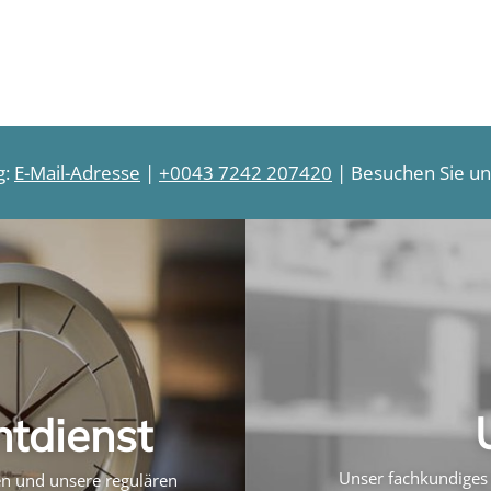
g:
E-Mail-Adresse
|
+0043 7242 207420
| Besuchen Sie uns
htdienst
Unser fachkundiges 
ten und unsere regulären