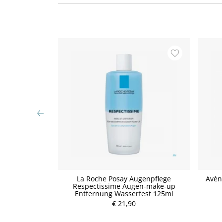
kturfarbe Grün
La Roche Posay Augenpflege
Avèn
Respectissime Augen-make-up
Entfernung Wasserfest 125ml
P
€ 21,90
r
e
i