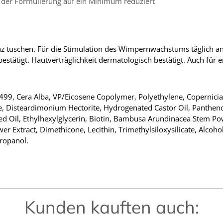
ei der Formulierung auf ein Minimum reduziert
z tuschen. Für die Stimulation des Wimpernwachstums täglich 
estätigt. Hautverträglichkeit dermatologisch bestätigt. Auch für 
499, Cera Alba, VP/Eicosene Copolymer, Polyethylene, Copernicia C
te, Disteardimonium Hectorite, Hydrogenated Castor Oil, Pantheno
ed Oil, Ethylhexylglycerin, Biotin, Bambusa Arundinacea Stem Po
wer Extract, Dimethicone, Lecithin, Trimethylsiloxysilicate, Alcoh
ropanol.
Kunden kauften auch: