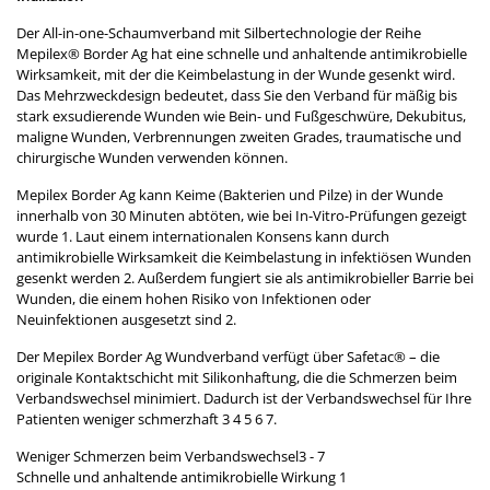
Der All-in-one-Schaumverband mit Silbertechnologie der Reihe
Mepilex® Border Ag hat eine schnelle und anhaltende antimikrobielle
Wirksamkeit, mit der die Keimbelastung in der Wunde gesenkt wird.
Das Mehrzweckdesign bedeutet, dass Sie den Verband für mäßig bis
stark exsudierende Wunden wie Bein- und Fußgeschwüre, Dekubitus,
maligne Wunden, Verbrennungen zweiten Grades, traumatische und
chirurgische Wunden verwenden können.
Mepilex Border Ag kann Keime (Bakterien und Pilze) in der Wunde
innerhalb von 30 Minuten abtöten, wie bei In-Vitro-Prüfungen gezeigt
wurde 1. Laut einem internationalen Konsens kann durch
antimikrobielle Wirksamkeit die Keimbelastung in infektiösen Wunden
gesenkt werden 2. Außerdem fungiert sie als antimikrobieller Barrie bei
Wunden, die einem hohen Risiko von Infektionen oder
Neuinfektionen ausgesetzt sind 2.
Der Mepilex Border Ag Wundverband verfügt über Safetac® – die
originale Kontaktschicht mit Silikonhaftung, die die Schmerzen beim
Verbandswechsel minimiert. Dadurch ist der Verbandswechsel für Ihre
Patienten weniger schmerzhaft 3 4 5 6 7.
Weniger Schmerzen beim Verbandswechsel3 - 7
Schnelle und anhaltende antimikrobielle Wirkung 1