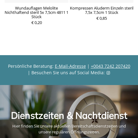
m
Wundauflagen Melolite
Kompressen Aluderm Einzeln steril
K
Nichthaftend steril 5x 7,5cm 4811 1
7,5x 7,5cm 1 Stück
Stück
P
€ 0,85
P
€ 0,20
r
r
e
e
i
i
s
s
Persönliche Beratung:
E-Mail-Adresse
|
+0043 7242 207420
| Besuchen Sie uns auf Social Media:
Dienstzeiten & Nachtdienst
Hier finden Sie unsere aktuellen Bereitschaftsdienstzeiten und
unsere regulären Öffnungszeiten.