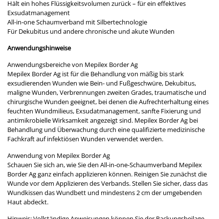
Hält ein hohes Flüssigkeitsvolumen zurück – für ein effektives
Exsudatmanagement
All-in-one Schaumverband mit Silbertechnologie
Für Dekubitus und andere chronische und akute Wunden
Anwendungshinweise
Anwendungsbereiche von Mepilex Border Ag
Mepilex Border Ag ist für die Behandlung von mäßig bis stark
exsudierenden Wunden wie Bein- und Fußgeschwüre, Dekubitus,
maligne Wunden, Verbrennungen zweiten Grades, traumatische und
chirurgische Wunden geeignet, bei denen die Aufrechterhaltung eines
feuchten Wundmilieus, Exsudatmanagement, sanfte Fixierung und
antimikrobielle Wirksamkeit angezeigt sind. Mepilex Border Ag bei
Behandlung und Überwachung durch eine qualifizierte medizinische
Fachkraft auf infektiösen Wunden verwendet werden.
Anwendung von Mepilex Border Ag
Schauen Sie sich an, wie Sie den All-in-one-Schaumverband Mepilex
Border Ag ganz einfach applizieren können. Reinigen Sie zunächst die
Wunde vor dem Applizieren des Verbands. Stellen Sie sicher, dass das
Wundkissen das Wundbett und mindestens 2 cm der umgebenden
Haut abdeckt.
Hinweis: Vollständige Anweisungen können Sie der Packungsbeilage