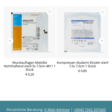
m
Wundauflagen Melolite
Kompressen Aluderm Einzeln steril
K
Nichthaftend steril 5x 7,5cm 4811 1
7,5x 7,5cm 1 Stück
Stück
P
€ 0,85
P
€ 0,20
r
r
e
e
i
i
s
s
Persönliche Beratung:
E-Mail-Adresse
|
+0043 7242 207420