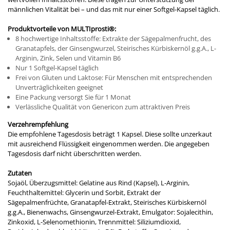
männlichen Vitalität bei – und das mit nur einer Softgel-Kapsel täglich.
Produktvorteile von MULTIprosti®:
8 hochwertige Inhaltsstoffe: Extrakte der Sägepalmenfrucht, des
Granatapfels, der Ginsengwurzel, Steirisches Kürbiskernöl g.g.A., L-
Arginin, Zink, Selen und Vitamin B6
Nur 1 Softgel-Kapsel täglich
Frei von Gluten und Laktose: Für Menschen mit entsprechenden
Unverträglichkeiten geeignet
Eine Packung versorgt Sie für 1 Monat
Verlässliche Qualität von Genericon zum attraktiven Preis
Verzehrempfehlung
Die empfohlene Tagesdosis beträgt 1 Kapsel. Diese sollte unzerkaut
mit ausreichend Flüssigkeit eingenommen werden. Die angegeben
Tagesdosis darf nicht überschritten werden.
Zutaten
Sojaöl, Überzugsmittel: Gelatine aus Rind (Kapsel), L-Arginin,
Feuchthaltemittel: Glycerin und Sorbit, Extrakt der
Sägepalmenfrüchte, Granatapfel-Extrakt, Steirisches Kürbiskernöl
g.g.A., Bienenwachs, Ginsengwurzel-Extrakt, Emulgator: Sojalecithin,
Zinkoxid, L-Selenomethionin, Trennmittel: Siliziumdioxid,