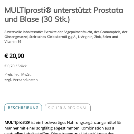
MULTIprosti® unterstützt Prostata
und Blase (30 Stk.)
8 wertvolle Inhaltsstoffe: Extrakte der Sägepalmenfrucht, des Granatapfels, der
Ginsengwurzel, Steirisches Kürbiskernöl g.g.A., L-Arginin, Zink, Selen und
Vitamin B6
€ 20,90
€ 0,70
/ Stück
Preis inkl. MwSt.
zzgl. Versandkosten
BESCHREIBUNG
SICHER & REGIONAL
MULTIprosti®
ist ein hochwertiges Nahrungsergänzungsmittel für
Männer mit einer sorgfältig abgestimmten Kombination aus 8
wertvollen Inhaltsstoffen. Diese tragen zur Unterstützung der