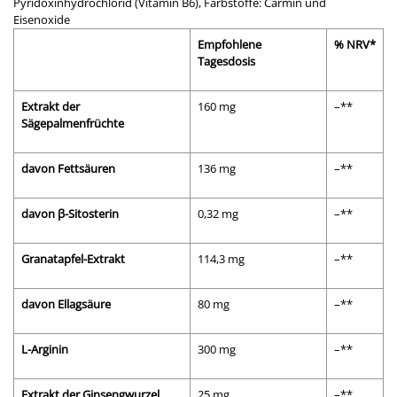
Pyridoxinhydrochlorid (Vitamin B6), Farbstoffe: Carmin und
Eisenoxide
Empfohlene
% NRV*
Tagesdosis
Extrakt der
160 mg
–**
Sägepalmenfrüchte
davon Fettsäuren
136 mg
–**
davon β-Sitosterin
0,32 mg
–**
Granatapfel-Extrakt
114,3 mg
–**
davon Ellagsäure
80 mg
–**
L-Arginin
300 mg
–**
Extrakt der Ginsengwurzel
25 mg
–**