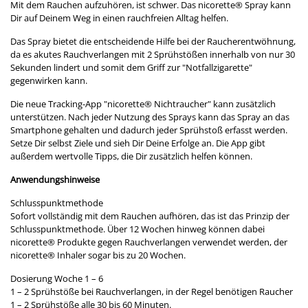
Mit dem Rauchen aufzuhören, ist schwer. Das nicorette
®
Spray kann
Dir auf Deinem Weg in einen rauchfreien Alltag helfen.
Das Spray bietet die entscheidende Hilfe bei der Raucherentwöhnung,
da es akutes Rauchverlangen mit 2 Sprühstößen innerhalb von nur 30
Sekunden lindert und somit dem Griff zur "Notfallzigarette"
gegenwirken kann.
Die neue Tracking-App "nicorette
®
Nichtraucher" kann zusätzlich
unterstützen. Nach jeder Nutzung des Sprays kann das Spray an das
Smartphone gehalten und dadurch jeder Sprühstoß erfasst werden.
Setze Dir selbst Ziele und sieh Dir Deine Erfolge an. Die App gibt
außerdem wertvolle Tipps, die Dir zusätzlich helfen können.
Anwendungshinweise
Schlusspunktmethode
Sofort vollständig mit dem Rauchen aufhören, das ist das Prinzip der
Schlusspunktmethode. Über 12 Wochen hinweg können dabei
nicorette® Produkte gegen Rauchverlangen verwendet werden, der
nicorette® Inhaler sogar bis zu 20 Wochen.
Dosierung Woche 1 – 6
1 – 2 Sprühstöße bei Rauchverlangen, in der Regel benötigen Raucher
1 – 2 Sprühstöße alle 30 bis 60 Minuten.