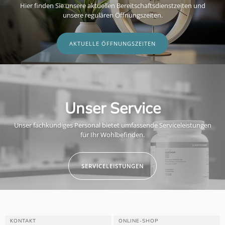
Hier finden Sie unsere aktuellen Bereitschaftsdienstzeiten und
unsere regulären Öffnungszeiten.
AKTUELLE ÖFFNUNGSZEITEN
Unser Service
Unser fachkundiges Personal bietet umfassende Serviceleistungen
für Ihr Wohlbefinden.
SERVICELEISTUNGEN
KONTAKT
ONLINE-SHOP