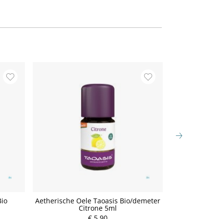
Bio
Aetherische Oele Taoasis Bio/demeter
Aetherische O
Citrone 5ml
Bl
P
€ 5,90
r