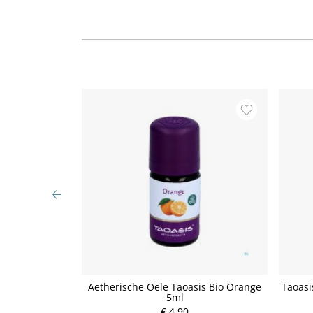
 Öl Bio 10ml
Aetherische Oele Taoasis Bio Orange
Taoasi
5ml
€ 4,90
P