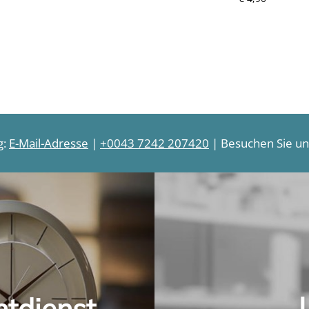
r
e
e
i
i
s
s
g:
E-Mail-Adresse
|
+0043 7242 207420
| Besuchen Sie uns
htdienst