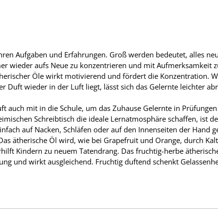
ihren Aufgaben und Erfahrungen. Groß werden bedeutet, alles ne
mer wieder aufs Neue zu konzentrieren und mit Aufmerksamkeit 
therischer Öle wirkt motivierend und fördert die Konzentration. W
 Duft wieder in der Luft liegt, lässt sich das Gelernte leichter a
ft auch mit in die Schule, um das Zuhause Gelernte in Prüfunge
schen Schreibtisch die ideale Lernatmosphäre schaffen, ist der 
infach auf Nacken, Schläfen oder auf den Innenseiten der Hand g
 Das ätherische Öl wird, wie bei Grapefruit und Orange, durch K
rhilft Kindern zu neuem Tatendrang. Das fruchtig-herbe ätherische
ng und wirkt ausgleichend. Fruchtig duftend schenkt Gelassenhe