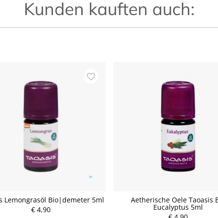
Kunden kauften auch:
s Lemongrasöl Bio|demeter 5ml
Aetherische Oele Taoasis 
Eucalyptus 5ml
€ 4,90
P
P
€ 4,90
r