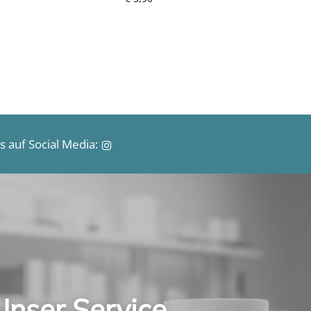
e
i
s
 auf Social Media:
Unser Service