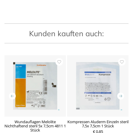
Kunden kauften auch:
m
Wundauflagen Melolite
Kompressen Aluderm Einzeln steril
K
Nichthaftend steril 5x 7,5cm 4811 1
7,5x 7,5cm 1 Stück
Stück
P
€ 0,85
P