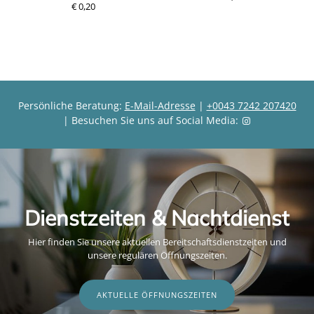
€ 0,20
r
r
e
e
i
i
s
s
Persönliche Beratung:
E-Mail-Adresse
|
+0043 7242 207420
| Besuchen Sie uns auf Social Media:
Dienstzeiten & Nachtdienst
Hier finden Sie unsere aktuellen Bereitschaftsdienstzeiten und
unsere regulären Öffnungszeiten.
AKTUELLE ÖFFNUNGSZEITEN