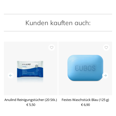
Kunden kauften auch:
l
Anulind Reinigungstücher (20 Stk.)
Festes Waschstück Blau (125 g)
€ 5,50
P
€ 6,90
P
r
r
e
e
i
i