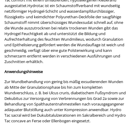
Tac comfort mit einem umlaufenden, hypoallergenen Kleberand
ausgestattet.Hydrotac ist ein Schaumstoffverband mit wundseitig
netzförmiger Hydrogel-Schicht und wasserdampfdurchlässiger,
flüssigkeits- und keimdichter Polyurethan-Deckfolie der saugfähige
Schaumstoff nimmt überschüssiges Wundexsudat schnell auf, ohne
die Wunde auszutrocknen bei relativ trockenen Wunden gibt das
Hydrogel Feuchtigkeit ab und unterstützt die Bildung und
Aufrechterhaltung des feuchten Wundmilieus, wodurch Granulation
und Epithelisierung gefördert werden die Wundauflage ist weich und
geschmeidig, verfügt über eine gute Polsterwirkung und kann
schmerzarm entfernt werden in verschiedenen Ausführungen und
Zuschnitten erhältlich.
Anwendungshinweise
Zur Wundbehandlung von gering bis mäßig exsudierenden Wunden
ab Mitte der Granulationsphase bis hin zum kompletten
Wundverschluss, z. B. bei Ulcus cruris, diabetischem Fußsyndrom und
Dekubitus zur Versorgung von Verbrennungen bis Grad 2a sowie zur
Behandlung von Spalthautentnahmestellen nach vorausgegangener
adäquater Blutstillung auch unter Kompression anwendbar. Hydro
Tac sacral wird bei Dukubitalulzerationen im Sakralbereich und Hydro
Tac concave an Ferse oder Ellenbogen eingesetzt.