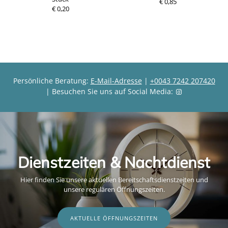
P
€ 0,85
P
€ 0,20
r
r
e
e
i
i
s
s
Persönliche Beratung:
E-Mail-Adresse
|
+0043 7242 207420
| Besuchen Sie uns auf Social Media:
Dienstzeiten & Nachtdienst
Hier finden Sie unsere aktuellen Bereitschaftsdienstzeiten und
unsere regulären Öffnungszeiten.
AKTUELLE ÖFFNUNGSZEITEN