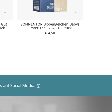
 Gut
SONNENTOR Biobengelchen Babys
SONNENTOR Li
ück
Erster Tee 02628 18 Stück
Bio 
€ 4,50
P
r
e
i
s
 auf Social Media: