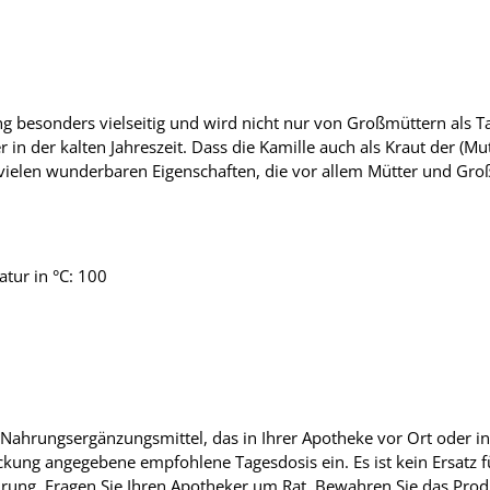
ng besonders vielseitig und wird nicht nur von Großmüttern als T
r in der kalten Jahreszeit. Dass die Kamille auch als Kraut der (Mu
t vielen wunderbaren Eigenschaften, die vor allem Mütter und Gr
tur in °C: 100
Nahrungsergänzungsmittel, das in Ihrer Apotheke vor Ort oder in 
ckung angegebene empfohlene Tagesdosis ein. Es ist kein Ersatz 
ung. Fragen Sie Ihren Apotheker um Rat. Bewahren Sie das Prod