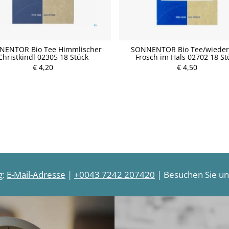
NENTOR Bio Tee Himmlischer
SONNENTOR Bio Tee/wieder
Christkindl 02305 18 Stück
Frosch im Hals 02702 18 St
P
P
€ 4,20
r
€ 4,50
r
e
e
i
i
s
s
g:
E-Mail-Adresse
|
+0043 7242 207420
| Besuchen Sie uns