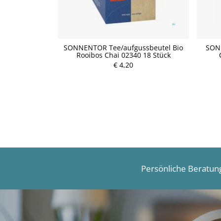
erung 20 Stück
SONNENTOR Tee/aufgussbeutel Bio
SON
Rooibos Chai 02340 18 Stück
P
€ 4,20
r
e
i
s
Persönliche Beratun