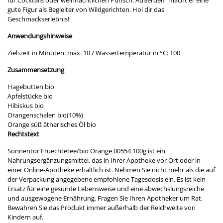
für Cocktails oder weihnachtlichen Punsch. Außerdem macht er eine
gute Figur als Begleiter von Wildgerichten. Hol dir das
Geschmackserlebnis!
Anwendungshinweise
Ziehzeit in Minuten: max. 10 / Wassertemperatur in °C: 100
Zusammensetzung
Hagebutten bio
Apfelstücke bio
Hibiskus bio
Orangenschalen bio(10%)
Orange süß ätherisches Öl bio
Rechtstext
Sonnentor Fruechtetee/bio Orange 00554 100g ist ein
Nahrungsergänzungsmittel, das in Ihrer Apotheke vor Ort oder in
einer Online-Apotheke erhältlich ist. Nehmen Sie nicht mehr als die auf
der Verpackung angegebene empfohlene Tagesdosis ein. Es ist kein
Ersatz für eine gesunde Lebensweise und eine abwechslungsreiche
und ausgewogene Ernährung. Fragen Sie Ihren Apotheker um Rat.
Bewahren Sie das Produkt immer außerhalb der Reichweite von
Kindern auf.