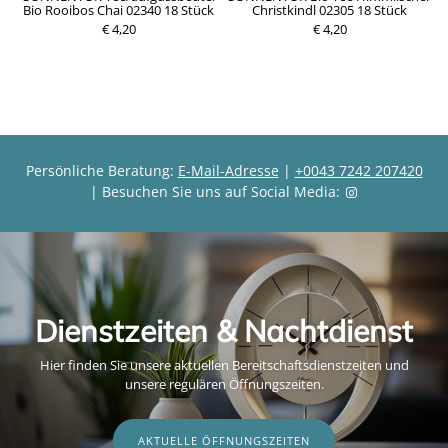
Bio Rooibos Chai 02340 18 Stück
Christkindl 02305 18 Stück
€ 4,20
P
€ 4,20
P
r
r
e
e
i
i
s
s
Persönliche Beratung:
E-Mail-Adresse
|
+0043 7242 207420
| Besuchen Sie uns auf Social Media:
Dienstzeiten & Nachtdienst
Hier finden Sie unsere aktuellen Bereitschaftsdienstzeiten und
unsere regulären Öffnungszeiten.
AKTUELLE ÖFFNUNGSZEITEN