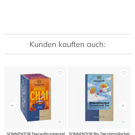
Kunden kauften auch:
0
SONNENTOR Tee/aufgussbeutel
SONNENTOR Bio Tee Himmlischer