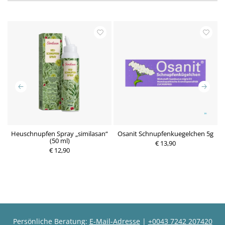
Heuschnupfen Spray „similasan“
Osanit Schnupfenkuegelchen 5g
(50 ml)
€ 13,90
€ 12,90
P
r
P
e
r
i
e
s
i
s
Persönliche Beratung:
E-Mail-Adresse
|
+0043 7242 207420