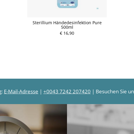
Sterillium Händedesinfektion Pure
500ml
€ 16,90
g:
E-Mail-Adresse
|
+0043 7242 207420
| Besuchen Sie uns