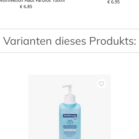
esinfektion Haut Farblos 100ml
P
€ 6,95
P
€ 6,85
r
r
e
e
i
i
s
s
Varianten dieses Produkts: