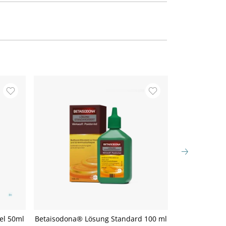
el 50ml
Betaisodona® Lösung Standard 100 ml
Betadon