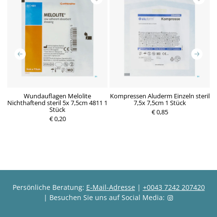
m
Wundauflagen Melolite
Kompressen Aluderm Einzeln steril
K
Nichthaftend steril 5x 7,5cm 4811 1
7,5x 7,5cm 1 Stück
Stück
P
€ 0,85
P
€ 0,20
r
r
e
e
i
i
s
s
Persönliche Beratung:
E-Mail-Adresse
|
+0043 7242 207420
| Besuchen Sie uns auf Social Media: