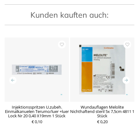
Kunden kauften auch:
n
Injektionsspritzen U.zubeh.
Wundauflagen Melolite
Einmalkanuelen Terumo/luer +luer
Nichthaftend steril 5x 7,5cm 4811 1
Lock Nr 20 0,40 X19mm 1 Stück
Stück
P
€ 0,10
P
€ 0,20
r
r
e
e
i
i
s