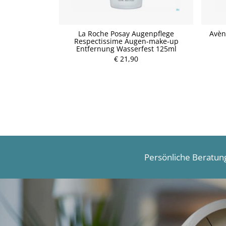
kturfarbe Grün
La Roche Posay Augenpflege
Avèn
Respectissime Augen-make-up
Entfernung Wasserfest 125ml
P
€ 21,90
r
e
i
s
Persönliche Beratun