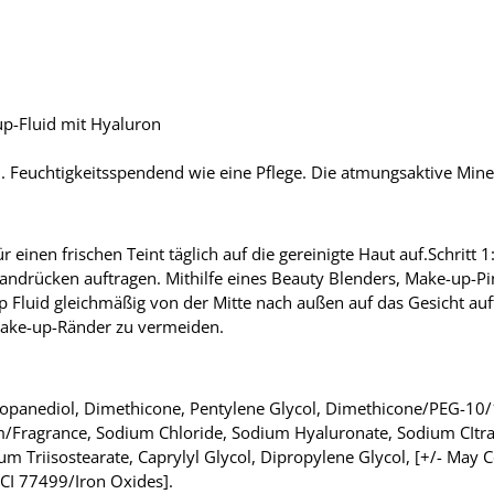
-up-Fluid mit Hyaluron
n. Feuchtigkeitsspendend wie eine Pflege. Die atmungsaktive Mine
einen frischen Teint täglich auf die gereinigte Haut auf.Schritt 1
drücken auftragen. Mithilfe eines Beauty Blenders, Make-up-Pin
 Fluid gleichmäßig von der Mitte nach außen auf das Gesicht auft
 Make-up-Ränder zu vermeiden.
ropanediol, Dimethicone, Pentylene Glycol, Dimethicone/PEG-10/1
/Fragrance, Sodium Chloride, Sodium Hyaluronate, Sodium CItra
m Triisostearate, Caprylyl Glycol, Dipropylene Glycol, [+/- May C
CI 77499/Iron Oxides].