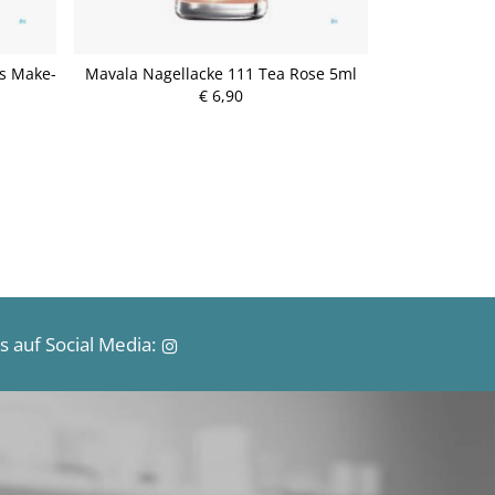
s Make-
Mavala Nagellacke 111 Tea Rose 5ml
Mavala Nagel
€ 6,90
P
r
e
i
s
 auf Social Media: