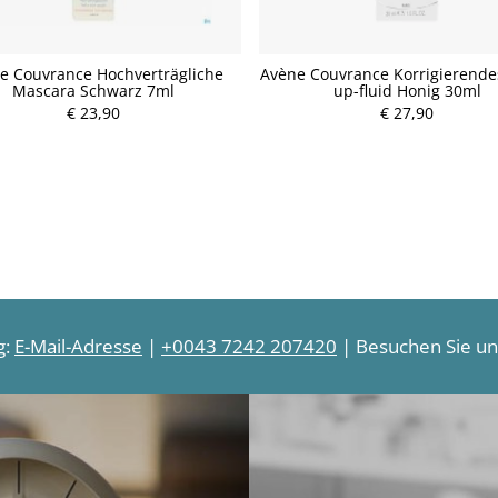
e Couvrance Hochverträgliche
Avène Couvrance Korrigierende
Mascara Schwarz 7ml
up-fluid Honig 30ml
P
P
€ 23,90
r
€ 27,90
r
e
e
i
i
s
s
g:
E-Mail-Adresse
|
+0043 7242 207420
| Besuchen Sie uns