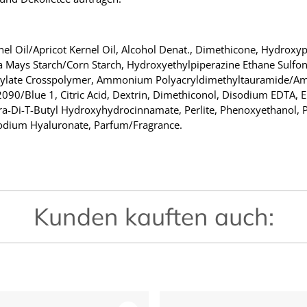
el Oil/Apricot Kernel Oil, Alcohol Denat., Dimethicone, Hydroxyp
ea Mays Starch/Corn Starch, Hydroxyethylpiperazine Ethane Sulf
crylate Crosspolymer, Ammonium Polyacryldimethyltauramide/Am
 42090/Blue 1, Citric Acid, Dextrin, Dimethiconol, Disodium EDTA, E
a-Di-T-Butyl Hydroxyhydrocinnamate, Perlite, Phenoxyethanol, Po
Sodium Hyaluronate, Parfum/Fragrance.
Kunden kauften auch: