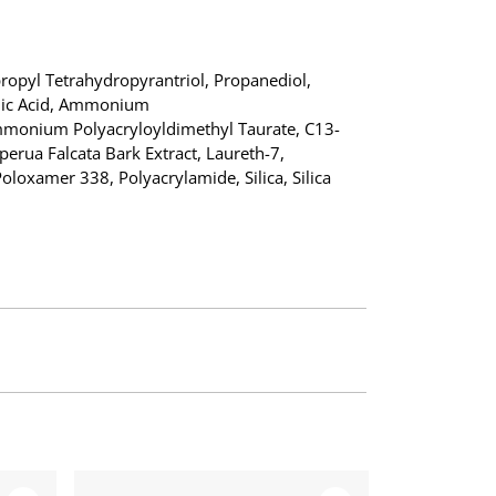
ropyl Tetrahydropyrantriol, Propanediol,
onic Acid, Ammonium
monium Polyacryloyldimethyl Taurate, C13-
perua Falcata Bark Extract, Laureth-7,
loxamer 338, Polyacrylamide, Silica, Silica