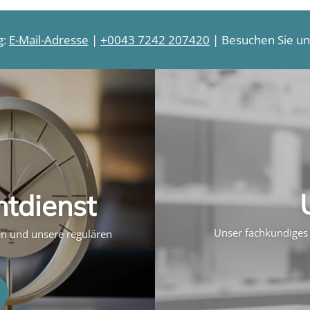
g:
E-Mail-Adresse
|
+0043 7242 207420
| Besuchen Sie uns
htdienst
Unser fachkundiges 
ten und unsere regulären