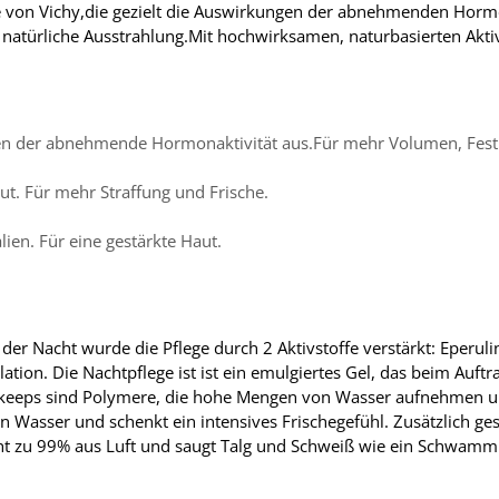
e von Vichy,die gezielt die Auswirkungen der abnehmenden Hormon
e natürliche Ausstrahlung.Mit hochwirksamen, naturbasierten Akti
gen der abnehmende Hormonaktivität aus.Für mehr Volumen, Festi
aut. Für mehr Straffung und Frische.
ien. Für eine gestärkte Haut.
er Nacht wurde die Pflege durch 2 Aktivstoffe verstärkt: Eperuli
ation. Die Nachtpflege ist ist ein emulgiertes Gel, das beim Auft
eeps sind Polymere, die hohe Mengen von Wasser aufnehmen und
in Wasser und schenkt ein intensives Frischegefühl. Zusätzlich g
eht zu 99% aus Luft und saugt Talg und Schweiß wie ein Schwamm