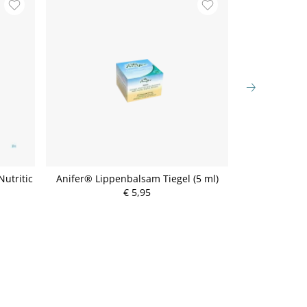
utritic
Anifer® Lippenbalsam Tiegel (5 ml)
Lomaprotect Li
€ 5,95
P
r
e
i
s