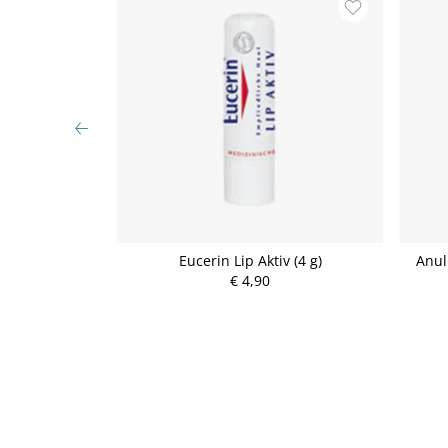
ol Balsam 40ml
Eucerin Lip Aktiv (4 g)
Anul
€ 4,90
P
r
e
i
s