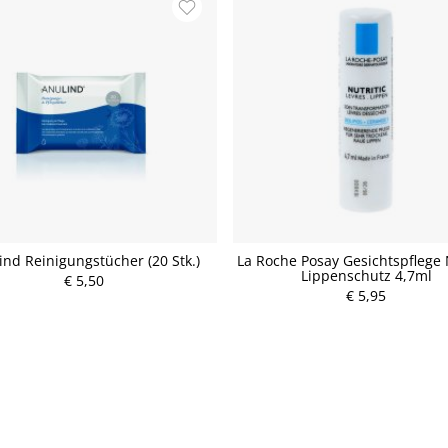
ind Reinigungstücher (20 Stk.)
La Roche Posay Gesichtspflege N
Lippenschutz 4,7ml
€ 5,50
P
€ 5,95
P
r
r
e
e
i
i
s
s