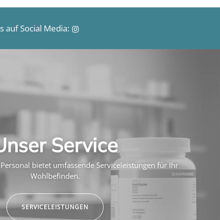
 auf Social Media:
Unser Service
Personal bietet umfassende Serviceleistungen für Ihr
Wohlbefinden.
SERVICELEISTUNGEN