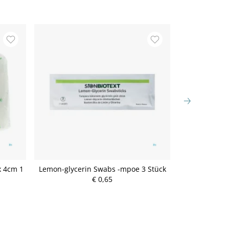
x 4cm 1
Lemon-glycerin Swabs -mpoe 3 Stück
Mullbinden Mo
€ 0,65
P
r
e
i
s