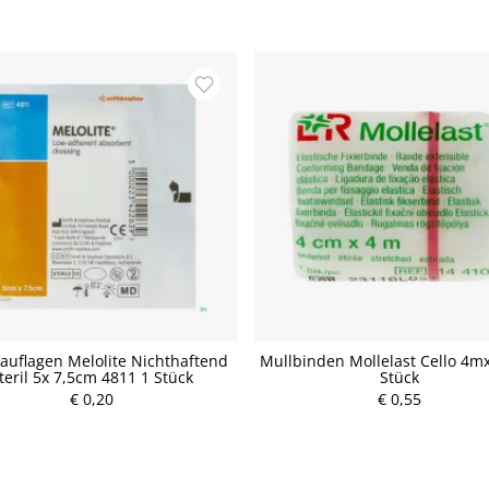
uflagen Melolite Nichthaftend
Mullbinden Mollelast Cello 4m
teril 5x 7,5cm 4811 1 Stück
Stück
€ 0,20
P
€ 0,55
P
r
r
e
e
i
i
s
s