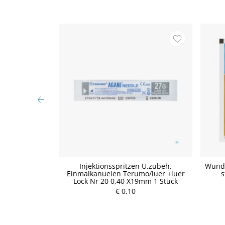
Vitamin Shot
Injektionsspritzen U.zubeh.
Wunda
 90g
Einmalkanuelen Terumo/luer +luer
s
Lock Nr 20 0,40 X19mm 1 Stück
P
€ 0,10
r
e
i
s