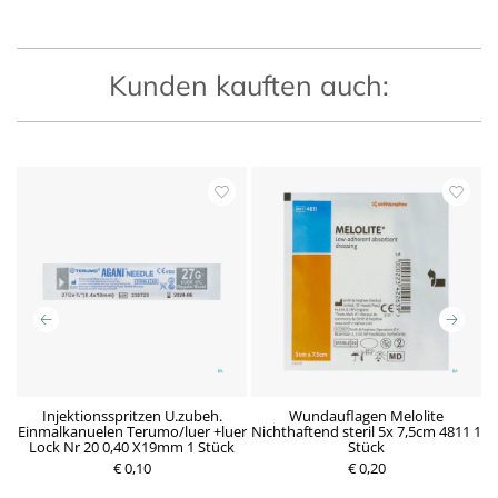
Kunden kauften auch:
n
Injektionsspritzen U.zubeh.
Wundauflagen Melolite
Einmalkanuelen Terumo/luer +luer
Nichthaftend steril 5x 7,5cm 4811 1
Lock Nr 20 0,40 X19mm 1 Stück
Stück
P
€ 0,10
P
€ 0,20
r
r
e