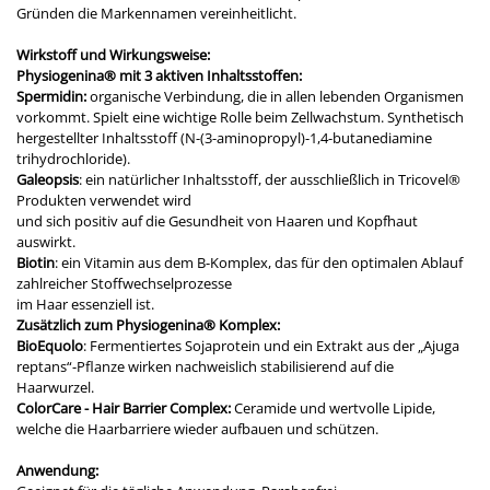
Gründen die Markennamen vereinheitlicht.
Wirkstoff und Wirkungsweise:
Physiogenina® mit 3 aktiven Inhaltsstoffen:
Spermidin:
organische Verbindung, die in allen lebenden Organismen
vorkommt. Spielt eine wichtige Rolle beim Zellwachstum. Synthetisch
hergestellter Inhaltsstoff (N-(3-aminopropyl)-1,4-butanediamine
trihydrochloride).
Galeopsis
: ein natürlicher Inhaltsstoff, der ausschließlich in Tricovel®
Produkten verwendet wird
und sich positiv auf die Gesundheit von Haaren und Kopfhaut
auswirkt.
Biotin
: ein Vitamin aus dem B-Komplex, das für den optimalen Ablauf
zahlreicher Stoffwechselprozesse
im Haar essenziell ist.
Zusätzlich zum Physiogenina® Komplex:
BioEquolo
: Fermentiertes Sojaprotein und ein Extrakt aus der „Ajuga
reptans“-Pflanze wirken nachweislich stabilisierend auf die
Haarwurzel.
ColorCare - Hair Barrier Complex:
Ceramide und wertvolle Lipide,
welche die Haarbarriere wieder aufbauen und schützen.
Anwendung: