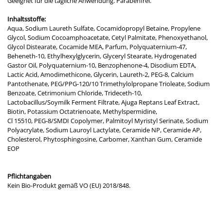
Geeignet für die tägliche Anwendung. Parabenfrei.
Inhaltsstoffe:
Aqua, Sodium Laureth Sulfate, Cocamidopropyl Betaine, Propylene
Glycol, Sodium Cocoamphoacetate, Cetyl Palmitate, Phenoxyethanol,
Glycol Distearate, Cocamide MEA, Parfum, Polyquaternium-47,
Beheneth-10, Ethylhexylglycerin, Glyceryl Stearate, Hydrogenated
Gastor Oil, Polyquaternium-10, Benzophenone-4, Disodium EDTA,
Lactic Acid, Amodimethicone, Glycerin, Laureth-2, PEG-8, Calcium
Pantothenate, PEG/PPG-120/10 Trimethylolpropane Trioleate, Sodium
Benzoate, Cetrimonium Chloride, Trideceth-10,
Lactobacillus/Soymilk Ferment Filtrate, Ajuga Reptans Leaf Extract,
Biotin, Potassium Octatrienoate, Methylspermidine,
Cl 15510, PEG-8/SMDI Copolymer, Palmitoyl Myristyl Serinate, Sodium
Polyacrylate, Sodium Lauroyl Lactylate, Ceramide NP, Ceramide AP,
Cholesterol, Phytosphingosine, Carbomer, Xanthan Gum, Ceramide
EOP
Pflichtangaben
Kein Bio-Produkt gemäß VO (EU) 2018/848.