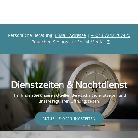
e
i
i
s
s
Persönliche Beratung:
E-Mail-Adresse
|
+0043 7242 207420
| Besuchen Sie uns auf Social Media:
Dienstzeiten & Nachtdienst
Hier finden Sie unsere aktuellen Bereitschaftsdienstzeiten und
unsere regulären Öffnungszeiten.
AKTUELLE ÖFFNUNGSZEITEN