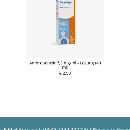
Ambrobene® 7,5 mg/ml - Lösung (40
ml)
€ 2,90
g:
E-Mail-Adresse
|
+0043 7242 207420
| Besuchen Sie uns