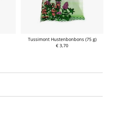
Tussimont Hustenbonbons (75 g)
Bronchostop 
€ 3,70
P
r
e
i
s