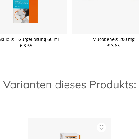
sillol® - Gurgellösung 60 ml
Mucobene® 200 mg
€ 3,65
P
€ 3,65
P
r
r
e
e
i
i
s
s
Varianten dieses Produkts: