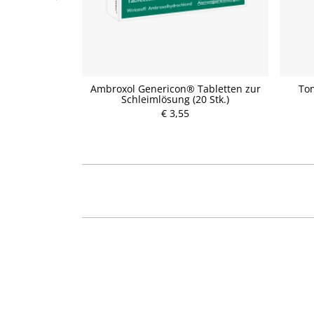
ml - Saft für
Ambroxol Genericon® Tabletten zur
Ton
ml)
Schleimlösung (20 Stk.)
P
€ 3,55
r
e
i
s