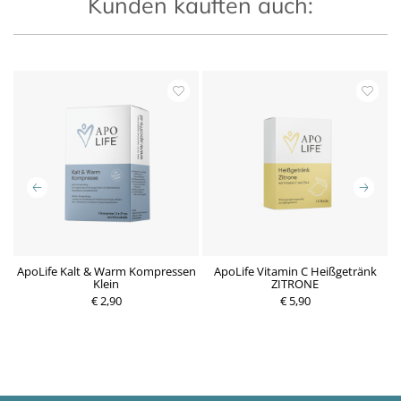
Kunden kauften auch:
se
ApoLife Kalt & Warm Kompressen
ApoLife Vitamin C Heißgetränk
Klein
ZITRONE
€ 2,90
€ 5,90