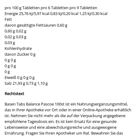
pro 100 g Tabletten pro 6 Tabletten pro 9 Tabletten
Energie 25,76 kJ/5,97 kcal 0,83 kJ/0,20 kcal 1,25 kJ/0,30 kcal
Fett
davon gesättigte Fettsäuren 0,60 g
0,60 g 0,02 g
0,02 g 0,03 g
0,03 g
Kohlenhydrate
davon Zucker 0 g
0 g 0 g
0 g 0 g
0 g
Eiweiß 0 g 0 g 0 g
Salz 21,93 g 0,73 g 1,10 g
Rechtstext
Basen Tabs Balance Pascoe 100st ist ein Nahrungsergänzungsmittel,
das in Ihrer Apotheke vor Ort oder in einer Online-Apotheke erhältlich
ist. Nehmen Sie nicht mehr als die auf der Verpackung angegebene
empfohlene Tagesdosis ein. Es ist kein Ersatz für eine gesunde
Lebensweise und eine abwechslungsreiche und ausgewogene
Ernährung. Fragen Sie Ihren Apotheker um Rat. Bewahren Sie das