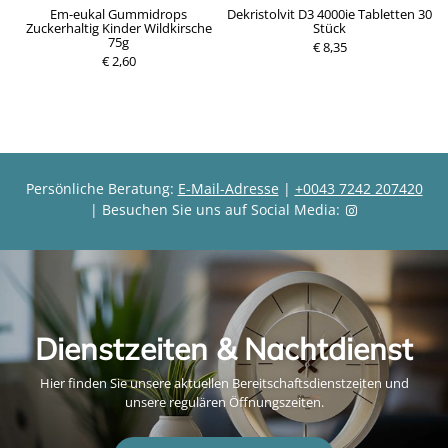
ür
Em-eukal Gummidrops
Dekristolvit D3 4000ie Tabletten 30
D
ft
Zuckerhaltig Kinder Wildkirsche
Stück
75g
P
€ 8,35
P
€ 2,60
r
r
e
e
i
i
s
s
Persönliche Beratung:
E-Mail-Adresse
|
+0043 7242 207420
| Besuchen Sie uns auf Social Media:
Dienstzeiten & Nachtdienst
Hier finden Sie unsere aktuellen Bereitschaftsdienstzeiten und
unsere regulären Öffnungszeiten.