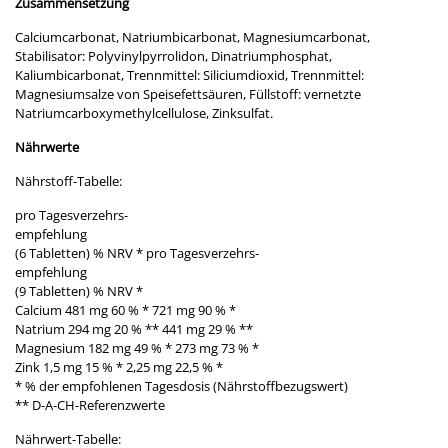
Zusammensetzung
Calciumcarbonat, Natriumbicarbonat, Magnesiumcarbonat,
Stabilisator: Polyvinylpyrrolidon, Dinatriumphosphat,
Kaliumbicarbonat, Trennmittel: Siliciumdioxid, Trennmittel:
Magnesiumsalze von Speisefettsäuren, Füllstoff: vernetzte
Natriumcarboxymethylcellulose, Zinksulfat.
Nährwerte
Nährstoff-Tabelle:
pro Tagesverzehrs-
empfehlung
(6 Tabletten) % NRV * pro Tagesverzehrs-
empfehlung
(9 Tabletten) % NRV *
Calcium 481 mg 60 % * 721 mg 90 % *
Natrium 294 mg 20 % ** 441 mg 29 % **
Magnesium 182 mg 49 % * 273 mg 73 % *
Zink 1,5 mg 15 % * 2,25 mg 22,5 % *
* % der empfohlenen Tagesdosis (Nährstoffbezugswert)
** D-A-CH-Referenzwerte
Nährwert-Tabelle: