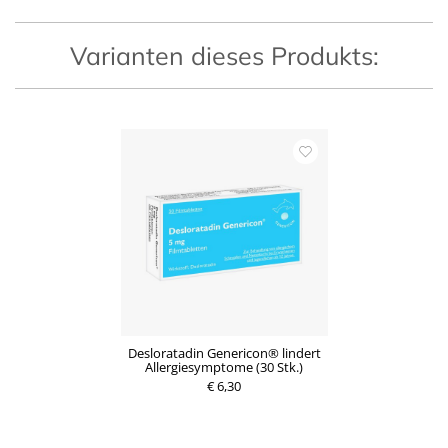
e
i
i
s
s
Varianten dieses Produkts:
Desloratadin Genericon® lindert
Allergiesymptome (30 Stk.)
€ 6,30