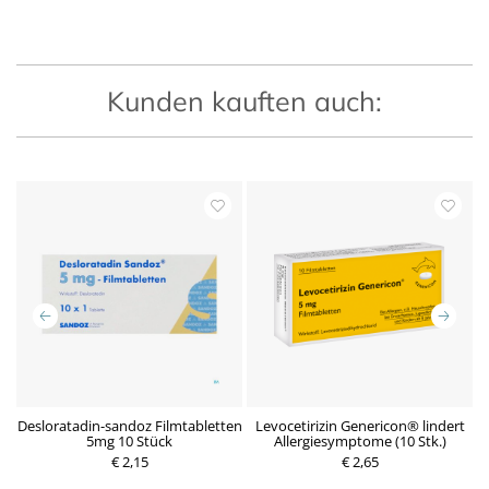
Kunden kauften auch:
Desloratadin-sandoz Filmtabletten
Levocetirizin Genericon® lindert
D
5mg 10 Stück
Allergiesymptome (10 Stk.)
P
€ 2,15
P
€ 2,65
r
r
e