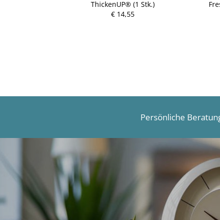
l Erdbeere 4
ThickenUP® (1 Stk.)
Fre
€ 14,55
P
r
e
i
s
Persönliche Beratun