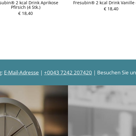
subin® 2 kcal Drink Aprikose
Fresubin® 2 kcal Drink Vanille (
Pfirsich (4 Stk.)
€ 18,40
P
€ 18,40
P
r
r
e
e
i
i
s
s
g:
E-Mail-Adresse
|
+0043 7242 207420
| Besuchen Sie uns