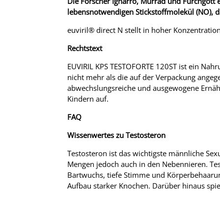
Die Forscher Ignarro, Murrad und Furchgott 
lebensnotwendigen Stickstoffmolekül (NO), da
euviril
®
direct N stellt in hoher Konzentratio
Rechtstext
EUVIRIL KPS TESTOFORTE 120ST ist ein Nahrun
nicht mehr als die auf der Verpackung angeg
abwechslungsreiche und ausgewogene Ernähr
Kindern auf.
FAQ
Wissenwertes zu Testosteron
Testosteron ist das wichtigste männliche Se
Mengen jedoch auch in den Nebennieren. Test
Bartwuchs, tiefe Stimme und Körperbehaarun
Aufbau starker Knochen. Darüber hinaus spiel