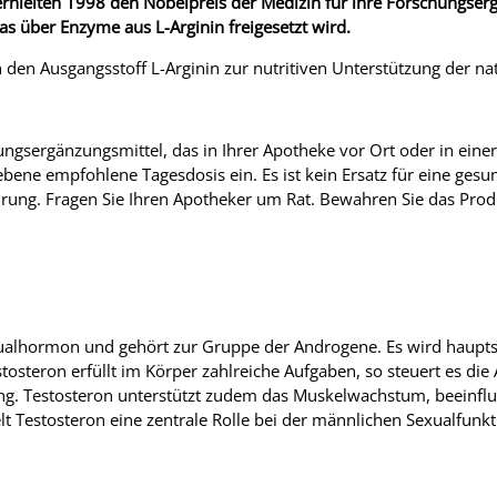
erhielten 1998 den Nobelpreis der Medizin für ihre Forschungse
s über Enzyme aus L-Arginin freigesetzt wird.
n den Ausgangsstoff L-Arginin zur nutritiven Unterstützung der na
gsergänzungsmittel, das in Ihrer Apotheke vor Ort oder in einer
ebene empfohlene Tagesdosis ein. Es ist kein Ersatz für eine ges
ung. Fragen Sie Ihren Apotheker um Rat. Bewahren Sie das Prod
xualhormon und gehört zur Gruppe der Androgene. Es wird hauptsä
osteron erfüllt im Körper zahlreiche Aufgaben, so steuert es di
g. Testosteron unterstützt zudem das Muskelwachstum, beeinflus
t Testosteron eine zentrale Rolle bei der männlichen Sexualfunkt