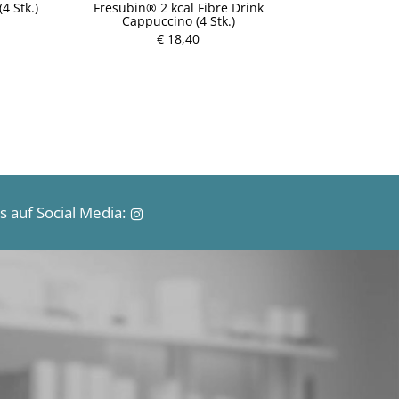
4 Stk.)
Fresubin® 2 kcal Fibre Drink
Fresubin®
Cappuccino (4 Stk.)
Scho
P
€ 18,40
r
e
i
s
 auf Social Media: