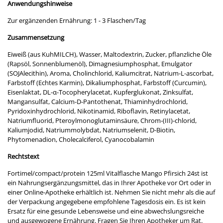
Anwendungshinweise
Zur ergänzenden Ernährung: 1 - 3 Flaschen/Tag
Zusammensetzung
Eiweiß (aus KuhMILCH), Wasser, Maltodextrin, Zucker, pflanzliche Öle
(Rapsöl, Sonnenblumenöl), Dimagnesiumphosphat, Emulgator
(SOJAlecithin), Aroma, Cholinchlorid, Kaliumcitrat, Natrium-L-ascorbat,
Farbstoff (Echtes Karmin), Dikaliumphosphat, Farbstoff (Curcumin),
Eisenlaktat, DL-α-Tocopherylacetat, Kupferglukonat, Zinksulfat,
Mangansulfat, Calcium-D-Pantothenat, Thiaminhydrochlorid,
Pyridoxinhydrochlorid, Nikotinamid, Riboflavin, Retinylacetat,
Natriumfluorid, Pteroylmonoglutaminsäure, Chrom-(III)-chlorid,
Kaliumjodid, Natriummolybdat, Natriumselenit, D-Biotin,
Phytomenadion, Cholecalciferol, Cyanocobalamin
Rechtstext
Fortimel/compact/protein 125ml Vitalflasche Mango Pfirsich 24st ist
ein Nahrungsergänzungsmittel, das in Ihrer Apotheke vor Ort oder in
einer Online-Apotheke erhältlich ist. Nehmen Sie nicht mehr als die auf
der Verpackung angegebene empfohlene Tagesdosis ein. Es ist kein
Ersatz für eine gesunde Lebensweise und eine abwechslungsreiche
und ausgewogene Ernährung. Fragen Sie Ihren Apotheker um Rat.