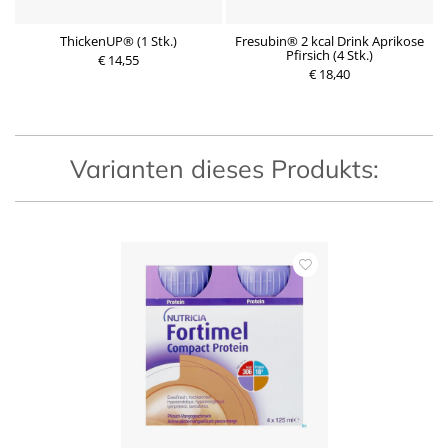
 4
ThickenUP® (1 Stk.)
Fresubin® 2 kcal Drink Aprikose
Pfirsich (4 Stk.)
€ 14,55
P
€ 18,40
P
r
r
e
e
i
i
s
s
Varianten dieses Produkts: