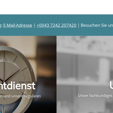
g:
E-Mail-Adresse
|
+0043 7242 207420
| Besuchen Sie uns
htdienst
Unser fachkundiges 
ten und unsere regulären