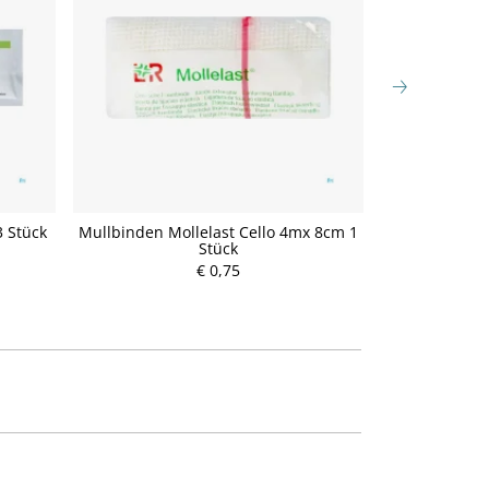
 Stück
Mullbinden Mollelast Cello 4mx 8cm 1
Urinbeutel
Stück
€ 0,75
P
r
e
i
s