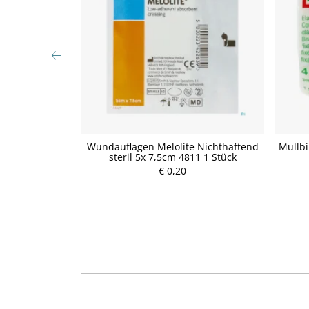
Vitamin Shot
Wundauflagen Melolite Nichthaftend
Mullbi
 90g
steril 5x 7,5cm 4811 1 Stück
€ 0,20
P
r
e
i
s