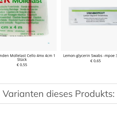
nden Mollelast Cello 4mx 4cm 1
Lemon-glycerin Swabs -mpoe 3
Stück
€ 0,65
€ 0,55
P
P
r
r
e
e
i
i
s
s
Varianten dieses Produkts: