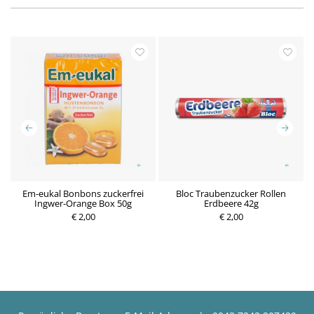
Em-eukal Bonbons zuckerfrei
Bloc Traubenzucker Rollen
Ingwer-Orange Box 50g
Erdbeere 42g
€ 2,00
€ 2,00
P
P
r
r
e
e
i
i
s
s