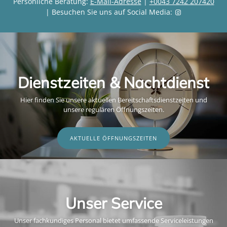
Persönliche Beratung:
E-Mail-Adresse
|
+0043 7242 207420
| Besuchen Sie uns auf Social Media:
Dienstzeiten & Nachtdienst
Hier finden Sie unsere aktuellen Bereitschaftsdienstzeiten und
unsere regulären Öffnungszeiten.
AKTUELLE ÖFFNUNGSZEITEN
Unser Service
Unser fachkundiges Personal bietet umfassende Serviceleistungen