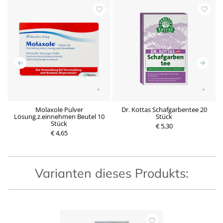
Molaxole Pulver
Dr. Kottas Schafgarbentee 20
Lösung.z.einnehmen Beutel 10
Stück
Stück
P
€ 5,30
P
€ 4,65
r
r
e
e
i
i
s
s
Varianten dieses Produkts: