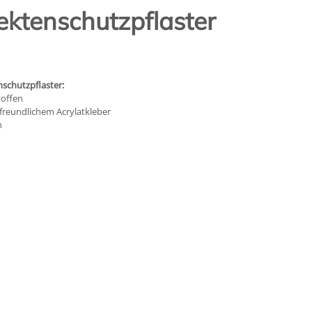
ektenschutzpflaster
nschutzpflaster:
toffen
tfreundlichem Acrylatkleber
n