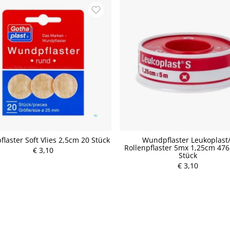
laster Soft Vlies 2,5cm 20 Stück
Wundpflaster Leukoplast
Rollenpflaster 5mx 1,25cm 476
€ 3,10
Stück
P
P
r
€ 3,10
r
e
e
i
i
s
s