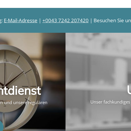
g:
E-Mail-Adresse
|
+0043 7242 207420
| Besuchen Sie uns
htdienst
Unser fachkundiges 
ten und unsere regulären