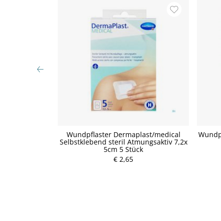
 Schutz Strips
Wundpflaster Dermaplast/medical
Wundpf
Selbstklebend steril Atmungsaktiv 7,2x
5cm 5 Stück
P
€ 2,65
r
e
i
s