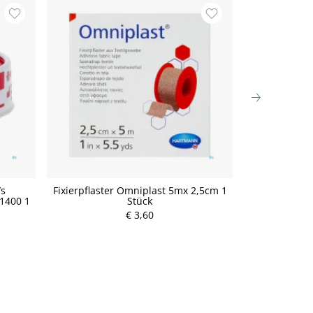
/s
Fixierpflaster Omniplast 5mx 2,5cm 1
Han
1400 1
Stück
Fingerkup
€ 3,60
P
r
e
i
s