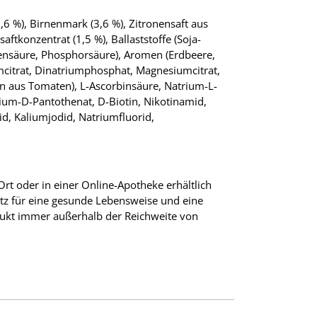
6 %), Birnenmark (3,6 %), Zitronensaft aus
ftkonzentrat (1,5 %), Ballaststoffe (Soja-
onensäure, Phosphorsäure), Aromen (Erdbeere,
umcitrat, Dinatriumphosphat, Magnesiumcitrat,
sin aus Tomaten), L-Ascorbinsäure, Natrium-L-
alcium-D-Pantothenat, D-Biotin, Nikotinamid,
id, Kaliumjodid, Natriumfluorid,
rt oder in einer Online-Apotheke erhältlich
atz für eine gesunde Lebensweise und eine
ukt immer außerhalb der Reichweite von