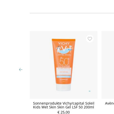
 6x400 2400g
Sonnenprodukte Vichy/capital Soleil
Avèn
Kids Wet Skin Skin Gel LSF 50 200ml
€ 25,00
P