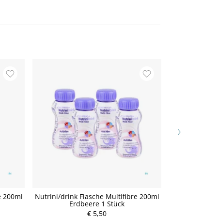
e 200ml
Nutrini/drink Flasche Multifibre 200ml
Nutrini/drink
Erdbeere 1 Stück
Scho
€ 5,50
P