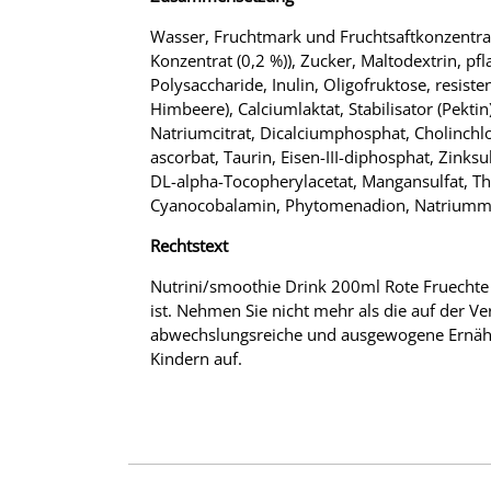
Wasser, Fruchtmark und Fruchtsaftkonzentrat 
Konzentrat (0,2 %)), Zucker, Maltodextrin, pf
Polysaccharide, Inulin, Oligofruktose, resis
Himbeere), Calciumlaktat, Stabilisator (Pekt
Natriumcitrat, Dicalciumphosphat, Cholinchlo
ascorbat, Taurin, Eisen-III-diphosphat, Zinksu
DL-alpha-Tocopherylacetat, Mangansulfat, Thi
Cyanocobalamin, Phytomenadion, Natriummol
Rechtstext
Nutrini/smoothie Drink 200ml Rote Fruechte 1
ist. Nehmen Sie nicht mehr als die auf der V
abwechslungsreiche und ausgewogene Ernähr
Kindern auf.