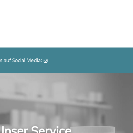
r
e
i
s
 auf Social Media:
Unser Service