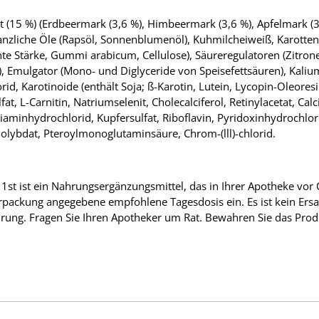
(15 %) (Erdbeermark (3,6 %), Himbeermark (3,6 %), Apfelmark (3,
lanzliche Öle (Rapsöl, Sonnenblumenöl), Kuhmilcheiweiß, Karottensa
tente Stärke, Gummi arabicum, Cellulose), Säureregulatoren (Zitr
in), Emulgator (Mono- und Diglyceride von Speisefettsäuren), Kali
rid, Karotinoide (enthält Soja; ß-Karotin, Lutein, Lycopin-Oleore
lfat, L-Carnitin, Natriumselenit, Cholecalciferol, Retinylacetat, C
aminhydrochlorid, Kupfersulfat, Riboflavin, Pyridoxinhydrochlor
ybdat, Pteroylmonoglutaminsäure, Chrom-(lll)-chlorid.
st ist ein Nahrungsergänzungsmittel, das in Ihrer Apotheke vor O
erpackung angegebene empfohlene Tagesdosis ein. Es ist kein Ers
ung. Fragen Sie Ihren Apotheker um Rat. Bewahren Sie das Prod