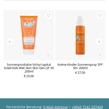
0g
Sonnenprodukte Vichy/capital
Avène Kinder-Sonnenspray SPF
Soleil Kids Wet Skin Skin Gel LSF 50
50+ 200ml
200ml
P
€ 27,50
€ 25,00
r
P
e
r
i
e
s
i
s
Persönliche Beratung:
E-Mail-Adresse
|
+0043 7242 207420