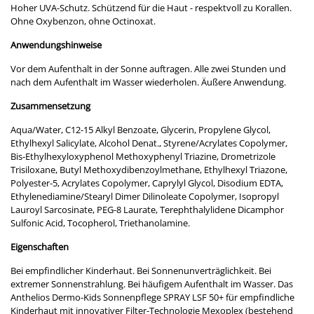
Hoher UVA-Schutz. Schützend für die Haut - respektvoll zu Korallen.
Ohne Oxybenzon, ohne Octinoxat.
Anwendungshinweise
Vor dem Aufenthalt in der Sonne auftragen. Alle zwei Stunden und
nach dem Aufenthalt im Wasser wiederholen. Äußere Anwendung.
Zusammensetzung
Aqua/Water, C12-15 Alkyl Benzoate, Glycerin, Propylene Glycol,
Ethylhexyl Salicylate, Alcohol Denat., Styrene/Acrylates Copolymer,
Bis-Ethylhexyloxyphenol Methoxyphenyl Triazine, Drometrizole
Trisiloxane, Butyl Methoxydibenzoylmethane, Ethylhexyl Triazone,
Polyester-5, Acrylates Copolymer, Caprylyl Glycol, Disodium EDTA,
Ethylenediamine/Stearyl Dimer Dilinoleate Copolymer, Isopropyl
Lauroyl Sarcosinate, PEG-8 Laurate, Terephthalylidene Dicamphor
Sulfonic Acid, Tocopherol, Triethanolamine.
Eigenschaften
Bei empfindlicher Kinderhaut. Bei Sonnenunverträglichkeit. Bei
extremer Sonnenstrahlung. Bei häufigem Aufenthalt im Wasser. Das
Anthelios Dermo-Kids Sonnenpflege SPRAY LSF 50+ für empfindliche
Kinderhaut mit innovativer Filter-Technologie Mexoplex (bestehend